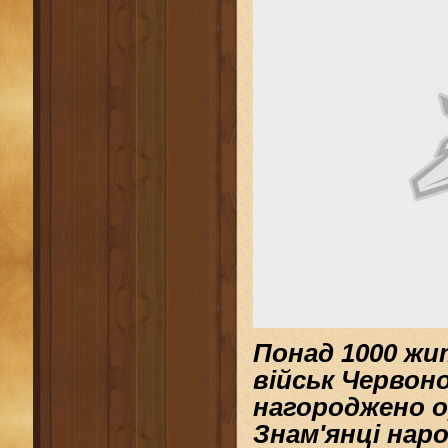
Понад 1000 жит
військ Червоно
нагороджено
о
Знам'янці нар