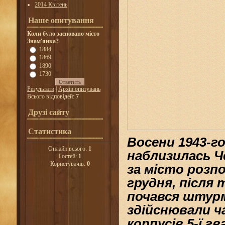
2014 Квітень
Наше опитування
Коли було засновано місто
Знам'янка?
1884
1869
1890
1730
Результати
|
Архів опитувань
Всього відповідей:
7
Друзі сайту
Статистика
Восени
1943
-г
Онлайн всього:
1
наблизилась
Ч
Гостей:
1
Користувачів:
0
за місто розп
грудня
, після
почався
штур
здійснювали ча
корпусів
5-ї гв