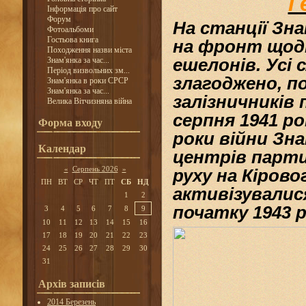
Г
Інформація про сайт
Форум
На станції Зн
Фотоальбоми
Гостьова книга
на
фронт
щодн
Походження назви міста
ешелонів
. Усі
Знам'янка за час...
Період визвольних зм...
злагоджено, п
Знам'янка в роки СРСР
Знам'янка за час...
залізничників
Велика Вітчизняна війна
серпня
1941
ро
Форма входу
роки війни
Зна
Календар
центрів
парти
«
Серпень 2026
»
руху
на
Кірово
ПН
ВТ
СР
ЧТ
ПТ
СБ
НД
активізувалися
1
2
початку
1943
р
3
4
5
6
7
8
9
10
11
12
13
14
15
16
17
18
19
20
21
22
23
24
25
26
27
28
29
30
31
Архів записів
2014 Березень