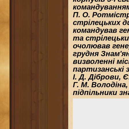
командуванням
П. О. Ротмістро
стрілецьких див
командував
ге
та стрілецьки
очолював
ген
грудня Знам'ян
визволенні мі
партизанські 
І. Д. Діброви, 
Г. М. Володіна
підпільники з