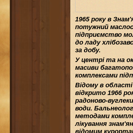
1965
року в Знам'
потужний
масло
підприємство
мо
до ладу
хлібо
зав
за добу.
У центрі та на 
масиви багатоп
комплексами під
Відому в
області
відкрито
1966
рок
радоново-
вуглеки
води
.
Бальнеолог
методами компл
лікування знам'я
відомим
курорта