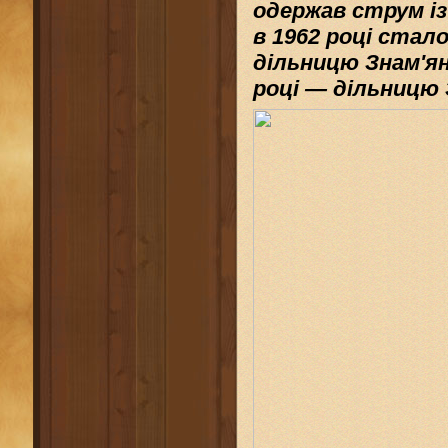
одержав
струм
і
в
1962
році стал
дільницю Знам'я
році — дільницю 