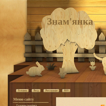
Знам'янка
Головна
Вхід
Реєстрація
RSS
Меню сайту
Головна сторінка