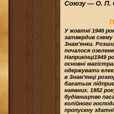
Союзу
—
О. П.
П
У
жовтні
1946
рок
затвердив
схему
Знам'янки. Розш
почалося
озелен
Наприкінці
1949
ро
основні
магістра
одержувати
еле
в Знам'янці розг
багатьох
підпри
наявних
.
1952
рок
будівництво
пас
колійного госпо
пропускну здатні