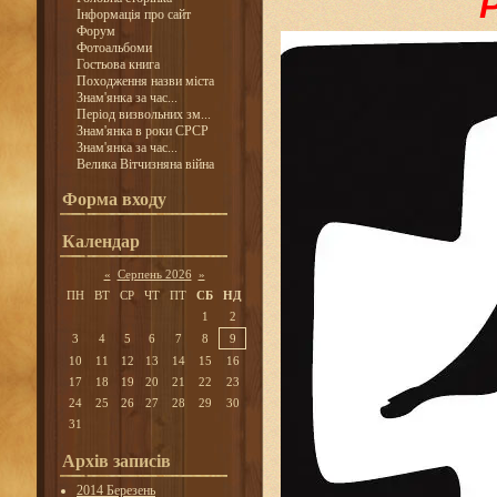
Інформація про сайт
Форум
Фотоальбоми
Гостьова книга
Походження назви міста
Знам'янка за час...
Період визвольних зм...
Знам'янка в роки СРСР
Знам'янка за час...
Велика Вітчизняна війна
Форма входу
Календар
«
Серпень 2026
»
ПН
ВТ
СР
ЧТ
ПТ
СБ
НД
1
2
3
4
5
6
7
8
9
10
11
12
13
14
15
16
17
18
19
20
21
22
23
24
25
26
27
28
29
30
31
Архів записів
2014 Березень