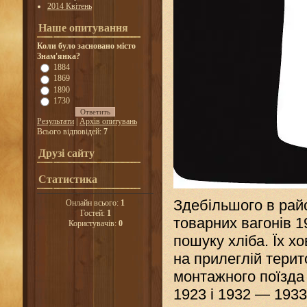
2014 Квітень
Наше опитування
Коли було засновано місто
Знам'янка?
1884
1869
1890
1730
Результати
|
Архів опитувань
Всього відповідей:
7
Друзі сайту
Статистика
Здебільшого в райо
Онлайн всього:
1
Гостей:
1
товарних вагонів 1
Користувачів:
0
пошуку хліба. Їх хо
на прилеглій терито
монтажного поїзда
1923
і 1
932 — 1933