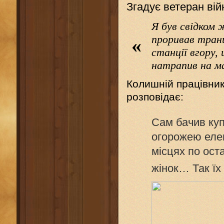
Згадує ветеран війн
Я був свідком 
проривав транш
«
станції вгору,
натрапив на м
Колишній працівник
розповідає:
Сам бачив куп
огорожею елев
місцях по ост
жінок… Так їх 