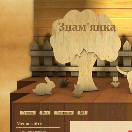
Знам'янка
Головна
Вхід
Реєстрація
RSS
Меню сайту
Головна сторінка