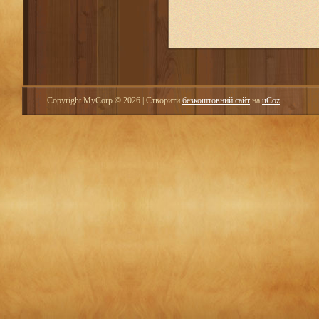
Copyright MyCorp © 2026
|
Створити
безкоштовний сайт
на
uCoz