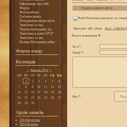
Інформація про сайт
Форум
Гордість нашого міста
Фотоальбоми
Гостьова книга
Походження назви міста
Знам'янка за час...
Переглядів
:
488
|
Додав
:
BULL_CORVINUS
Період визвольних зм...
Знам'янка в роки СРСР
Всього коментарів
:
0
Знам'янка за час...
Велика Вітчизняна війна
Ім`я *:
Форма входу
Email *:
Календар
«
Квітень 2014
»
ПН
ВТ
СР
ЧТ
ПТ
СБ
НД
1
2
3
4
5
6
7
8
9
10
11
12
13
14
15
16
17
18
19
20
Код *:
21
22
23
24
25
26
27
28
29
30
Архів записів
2014 Березень
2014 Квітень