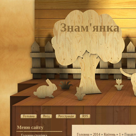
Знам'янка
Головна
Вхід
Реєстрація
RSS
Меню сайту
Головна
»
2014
»
Квітень
»
1
» Гордіст
Головна сторінка