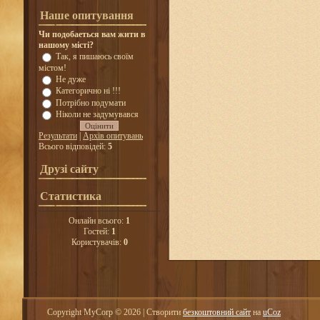
Наше опитування
Чи подобаеться вам жити в
нашому місті?
Так, я пишаюсь своїм
містом!
Не дуже
Категорично ні !!!
Потрібно подумати
Ніколи не задумувався
Результати
|
Архів опитувань
Всього відповідей:
5
Друзі сайту
Статистика
Онлайн всього:
1
Гостей:
1
Користувачів:
0
Copyright MyCorp © 2026
|
Створити
безкоштовний сайт
на
uCoz