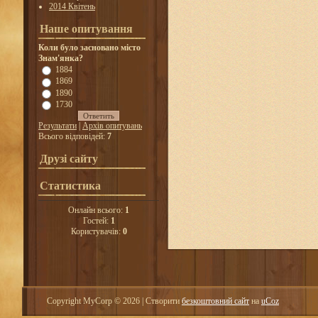
2014 Квітень
Наше опитування
Коли було засновано місто
Знам'янка?
1884
1869
1890
1730
Результати
|
Архів опитувань
Всього відповідей:
7
Друзі сайту
Статистика
Онлайн всього:
1
Гостей:
1
Користувачів:
0
Copyright MyCorp © 2026
|
Створити
безкоштовний сайт
на
uCoz