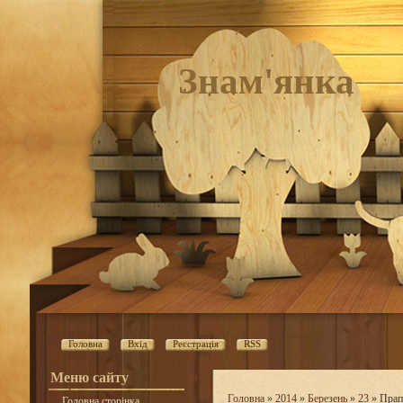
Знам'янка
Головна
Вхід
Реєстрація
RSS
Меню сайту
Головна
»
2014
»
Березень
»
23
» Прап
Головна сторінка