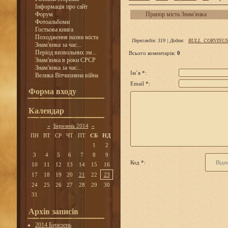
Інформація про сайт
Форум
Прапор міста Знам'янка
Фотоальбоми
Гостьова книга
Походження назви міста
Переглядів
:
319
|
Додав
:
BULL_CORVINUS
Знам'янка за час...
Період визвольних зм...
Всього коментарів
:
0
Знам'янка в роки СРСР
Знам'янка за час...
Ім`я *:
Велика Вітчизняна війна
Email *:
Форма входу
Календар
«
Березень 2014
»
ПН
ВТ
СР
ЧТ
ПТ
СБ
НД
1
2
3
4
5
6
7
8
9
Код *:
10
11
12
13
14
15
16
17
18
19
20
21
22
23
24
25
26
27
28
29
30
31
Архів записів
2014 Березень